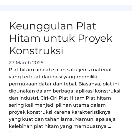
Keunggulan Plat
Hitam untuk Proyek
Konstruksi
27 March 2025
Plat hitam adalah salah satu jenis material
yang terbuat dari besi yang memiliki
permukaan datar dan tebal. Biasanya, plat ini
digunakan dalam berbagai aplikasi konstruksi
dan industri. Ciri-Ciri Plat Hitam Plat hitam
sering kali menjadi pilihan utama dalam
proyek konstruksi karena karakteristiknya
yang kuat dan tahan lama. Namun, apa saja
kelebihan plat hitam yang membuatnya …