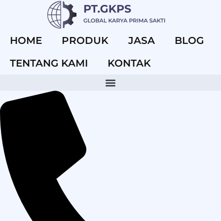
HOME
PRODUK
JASA
BLOG
TENTANG KAMI
KONTAK