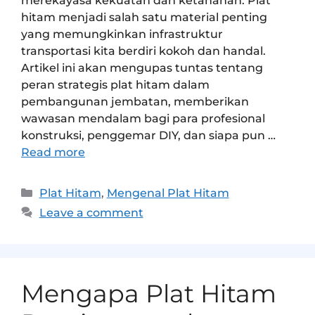
merekayasa kekuatan dan ketahanan. Plat
hitam menjadi salah satu material penting
yang memungkinkan infrastruktur
transportasi kita berdiri kokoh dan handal.
Artikel ini akan mengupas tuntas tentang
peran strategis plat hitam dalam
pembangunan jembatan, memberikan
wawasan mendalam bagi para profesional
konstruksi, penggemar DIY, dan siapa pun …
Read more
Plat Hitam
,
Mengenal Plat Hitam
Leave a comment
Mengapa Plat Hitam