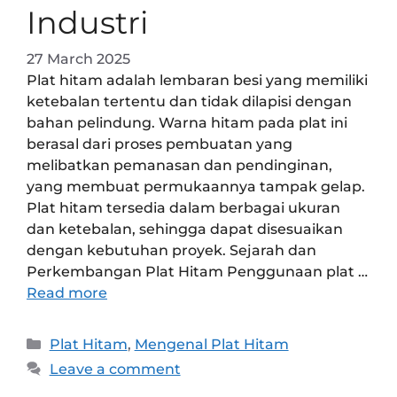
Industri
27 March 2025
Plat hitam adalah lembaran besi yang memiliki
ketebalan tertentu dan tidak dilapisi dengan
bahan pelindung. Warna hitam pada plat ini
berasal dari proses pembuatan yang
melibatkan pemanasan dan pendinginan,
yang membuat permukaannya tampak gelap.
Plat hitam tersedia dalam berbagai ukuran
dan ketebalan, sehingga dapat disesuaikan
dengan kebutuhan proyek. Sejarah dan
Perkembangan Plat Hitam Penggunaan plat …
Read more
Plat Hitam
,
Mengenal Plat Hitam
Leave a comment