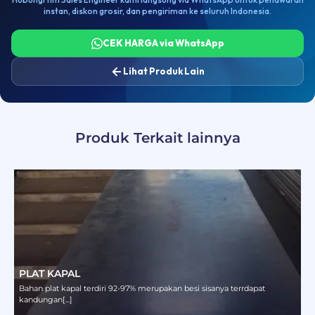
instan, diskon grosir, dan pengiriman ke seluruh Indonesia.
55
1283,2
1220 x 2440
Rp 17.900.000
CEK HARGA via WhatsApp
65
1516,5
1220 x 2440
KONFIRMASI
Lihat Produk Lain
70
1633,1
1220 x 2440
KONFIRMASI
80
1866,4
1220 x 2440
KONFIRMASI
Produk Terkait lainnya
90
2099,7
1220 x 2440
KONFIRMASI
100
2333,0
1220 x 2440
KONFIRMASI
120
2799,6
1220 x 2440
KONFIRMASI
150
3499,5
1220 x 2440
KONFIRMASI
PLAT KAPAL
Bahan plat kapal terdiri 92-97% merupakan besi sisanya terrdapat
kandungan[...]