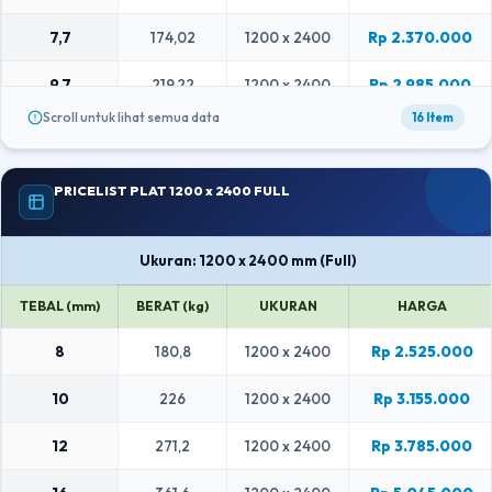
7,7
174,02
1200 x 2400
Rp 2.370.000
9,7
219,22
1200 x 2400
Rp 2.985.000
Scroll untuk lihat semua data
16 Item
11,7
264,42
1200 x 2400
Rp 3.600.000
15,7
354,82
1200 x 2400
Rp 4.830.000
PRICELIST PLAT 1200 x 2400 FULL
17,7
400,02
1200 x 2400
Rp 5.445.000
Ukuran: 1200 x 2400 mm (Full)
19,7
445,22
1200 x 2400
Rp 6.060.000
TEBAL (mm)
BERAT (kg)
UKURAN
HARGA
21,7
490,42
1200 x 2400
Rp 6.670.000
8
180,8
1200 x 2400
Rp 2.525.000
24,7
558,22
1200 x 2400
Rp 7.595.000
10
226
1200 x 2400
Rp 3.155.000
29,7
671,22
1200 x 2400
Rp 9.130.000
12
271,2
1200 x 2400
Rp 3.785.000