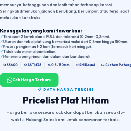
mempunyai ketangguhan dan lebih tahan terhadap korosi.
Seringkali ditemukan jalanan berlubang, berlumpur, atau terjal saat
melakukan konstruksi
Keunggulan yang kami tawarkan:
Terdapat 2 ketebalan = FULL dan toleransi (0,2mm–0,3mm).
Ukuran dan tebal plat yang bervariasi mulai dari 0,8mm hingga 150mm.
Proses pengiriman 1-2 hari (termasuk hari minggu).
Tidak ada minimal pembelian.
Menerima pengiriman dari dalam dan luar daerah.
⚙️ SS400
⚙️ ASTM36
⚖️ 0,8–150mm
✅ SNI Resmi
✂️ Custom Poton
Cek Harga Terbaru
📋 DATA HARGA TERKINI
Pricelist Plat Hitam
Harga berlaku sesuai stock dan dapat berubah sewaktu-
waktu. Hubungi Sales kami untuk penawaran terbaik.