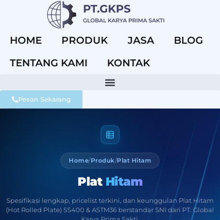
HOME
PRODUK
JASA
BLOG
TENTANG KAMI
KONTAK
Pesan Sekarang
Home
/
Produk
/
Plat Hitam
Plat
Hitam
Spesifikasi lengkap, pricelist terkini, dan keunggulan Plat Hitam
(Hot Rolled Plate) SS400 & ASTM36 berstandar SNI dari PT. Global
Karya Prima Sakti.