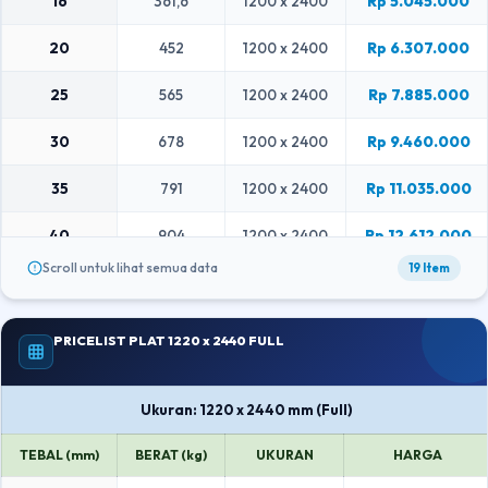
16
361,6
1200 x 2400
Rp 5.045.000
20
452
1200 x 2400
Rp 6.307.000
25
565
1200 x 2400
Rp 7.885.000
30
678
1200 x 2400
Rp 9.460.000
35
791
1200 x 2400
Rp 11.035.000
40
904
1200 x 2400
Rp 12.612.000
Scroll untuk lihat semua data
19 Item
45
1017
1200 x 2400
Rp 14.190.000
50
1130
1200 x 2400
Rp 15.765.000
PRICELIST PLAT 1220 x 2440 FULL
55
1243
1200 x 2400
Rp 17.340.000
Ukuran: 1220 x 2440 mm (Full)
65
1469
1200 x 2400
KONFIRMASI
TEBAL (mm)
BERAT (kg)
UKURAN
HARGA
70
1582
1200 x 2400
KONFIRMASI