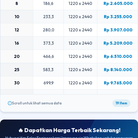
8
186,6
1220 x 2440
Rp 2.605.000
80
1808
1200 x 2400
KONFIRMASI
10
233,3
1220 x 2440
Rp 3.255.000
90
2034
1200 x 2400
KONFIRMASI
12
280,0
1220 x 2440
Rp 3.907.000
100
2260
1200 x 2400
KONFIRMASI
16
373,3
1220 x 2440
Rp 5.209.000
120
2712
1200 x 2400
KONFIRMASI
20
466,6
1220 x 2440
Rp 6.510.000
150
3390
1200 x 2400
KONFIRMASI
25
583,3
1220 x 2440
Rp 8.140.000
30
699,9
1220 x 2440
Rp 9.765.000
35
816,6
1220 x 2440
Rp 11.392.000
Scroll untuk lihat semua data
19 Item
40
933,2
1220 x 2440
Rp 13.020.000
45
1049,9
1220 x 2440
Rp 14.647.000
🔥 Dapatkan Harga Terbaik Sekarang!
50
1166,5
1220 x 2440
Rp 16.275.000
Hubungi tim Sales Engineer kami langsung via WhatsApp untuk penawaran